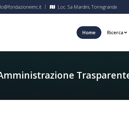
lo@fondazioneimc.it
Loc. Sa Mardini, Torregrande
Home
Ricerca
Amministrazione Trasparent