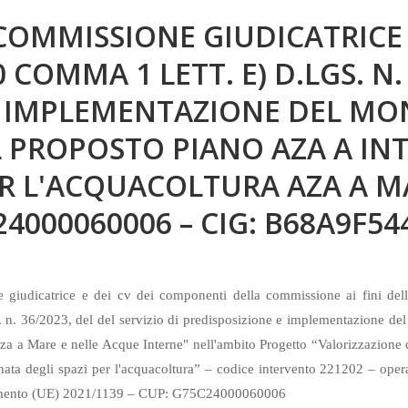
OMMISSIONE GIUDICATRICE
 COMMA 1 LETT. E) D.LGS. N.
 E IMPLEMENTAZIONE DEL M
 PROPOSTO PIANO AZA A IN
R L'ACQUACOLTURA AZA A M
24000060006 – CIG: B68A9F54
giudicatrice e dei cv dei componenti della commissione ai fini della
. n. 36/2023, del del servizio di predisposizione e implementazione de
Aza a Mare e nelle Acque Interne"
nell'ambito Progetto “Valorizzazione d
ta degli spazi per l'acquacoltura” – codice intervento 221202 – opera
olamento (UE) 2021/1139 – CUP: G75C24000060006